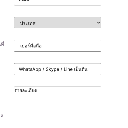
ที่
อง