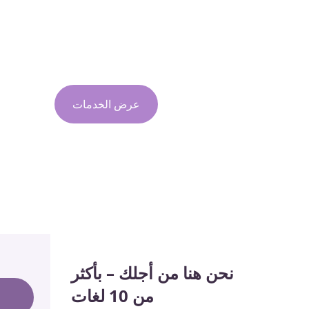
في مستشفى كامول للجراحة التجميلية، نحن متخصصون في ال
وجراحة تأكيد الهوية الجندرية على مستوى عالمي، حيث نجمع ب
والرعاية الرحيمة لتحقيق تحولك.
استشارة مجانية
عرض الخدمات
نحن هنا من أجلك – بأكثر
من 10 لغات