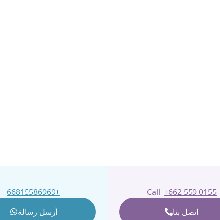
جراحة التجميلية
ين الخبرة والابتكار
+66815586969
Call
+662 559 0155
اتصل بنا
أرسل رسالة