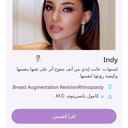
In
نوات، عانت إندي من أنف معوج أثر على ثقتها بنفسها
فية رؤيتها لنفسها.
Breast Augmentation Revision
Rhinoplasty
د. كامول بانسريتوم، M.D.
اقرأ القصص