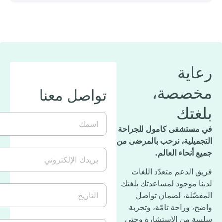
ية
صصة،
تواصل معنا
تك
اسمك
(مطلوب)
ستشفى كامول للجراحة
ميلية، نرحب بالمرضى من
بريدك
أنحاء العالم.
الإلكتروني
(مطلوب)
الدعم متعدّد اللغات
 موجود لمساعدتك بلغتك
التاريخ
ضّلة، لضمان تواصل
 وراحة تامّة، وتجربة
 من الاستشارة وحتى