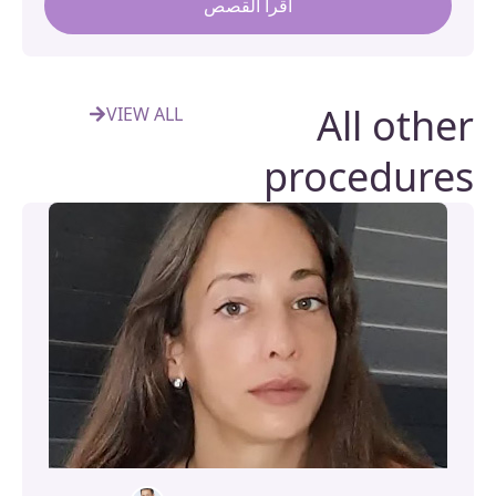
اقرأ القصص
All oth
VIEW ALL
procedur