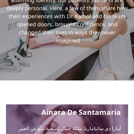
affirming identity, our patients’ journeys a
deeply personal. Here, a few of them share
their experiences with Dr. Kamol and his t
opened doors, brought confidence, and
changed their lives in ways they never
imagined.
Ainara De Santamari
ينارا دي سانتاماريا، ملكة جمال إسبانية تبلغ من العمر