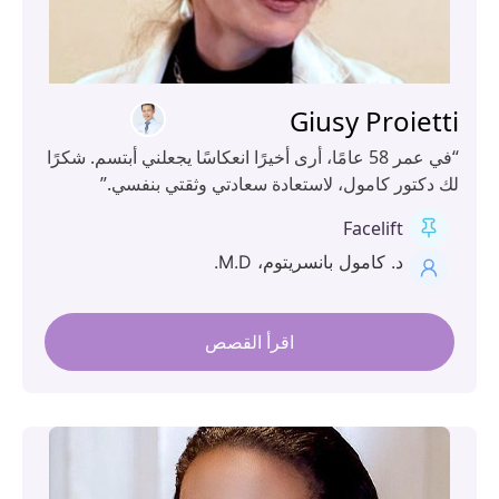
Giusy Proiet
“في عمر 58 عامًا، أرى أخيرًا انعكاسًا يجعلني أبتسم. شكرًا
 دكتور كامول، لاستعادة سعادتي وثقتي بنفسي.”
Facelift
د. كامول بانسريتوم، M.D.
اقرأ القصص