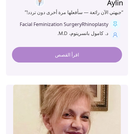
Ayl
بهتي الآن رائعة — سأفعلها مرة أخرى دون تردد!”
Facial Feminization Surgery
Rhinoplasty
د. كامول بانسريتوم، M.D.
اقرأ القصص