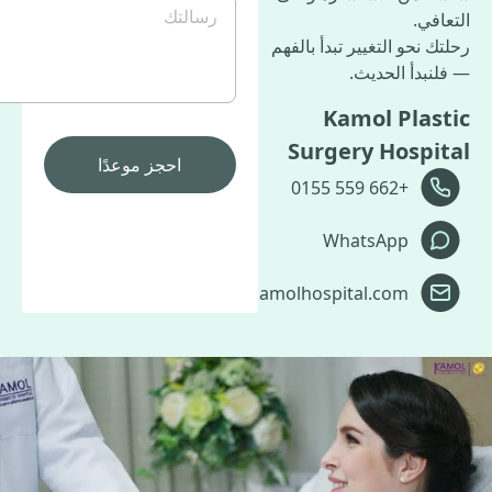
رسالتك
في.
 نحو التغيير تبدأ بالفهم
بدأ الحديث.
Kamol Plas
Surgery Hospi
+662 559 0155
WhatsApp
customercare@kamolhospital.com