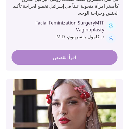
صغر امرأة متحولة علناً في إسرائيل تخضع لجراحة تأكيد
جنس وجراحة الوجه.
Facial Feminization Surgery
MTF
Vaginoplasty
د. كامول بانسريتوم، M.D.
اقرأ القصص