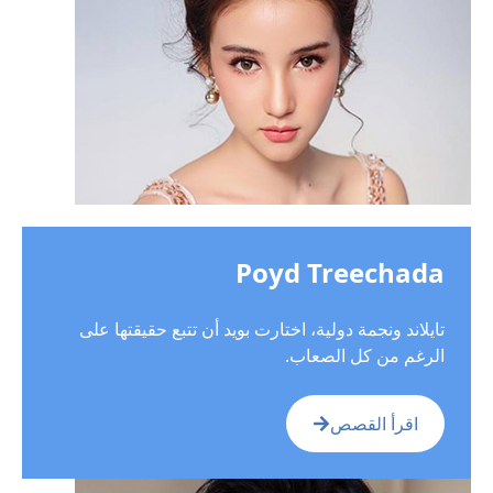
Poyd Treechad
ايلاند ونجمة دولية، اختارت بويد أن تتبع حقيقتها على
لرغم من كل الصعاب.
اقرأ القصص