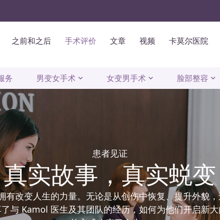
之前和之后
手术评价
文章
视频
卡莫尔医院
服务
男变女手术
女变男手术
脸部整容
患者见证
真实故事，真实蜕变
手术都拥有改变人生的力量。无论是从创伤中恢复、提升外貌
了与 Kamol 医生及其团队的经历，如何为他们开启新