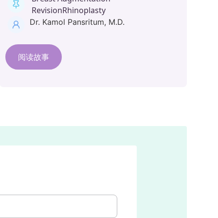
Revision
Rhinoplasty
Dr. Kamol Pansritum, M.D.
阅读故事