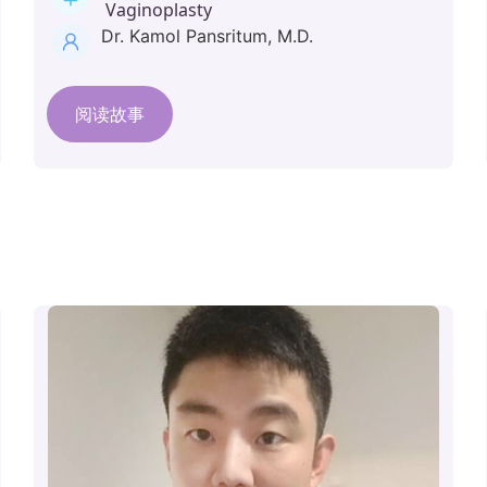
Vaginoplasty
Dr. Kamol Pansritum, M.D.
阅读故事