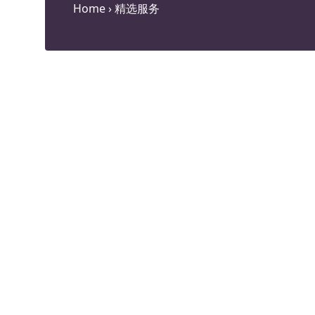
Home
›
精选服务
男性转女性手术
全面的性别肯定手术，包括面部女性化、隆胸和
然的女性轮廓。