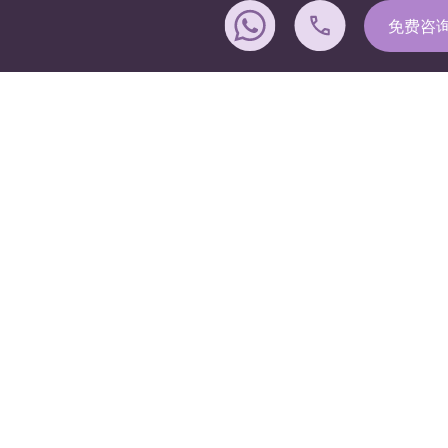
免费咨
女性转男性
性别确认手术，旨在打造自
量身定制的男性化手术，
实现身体与身份的统一。