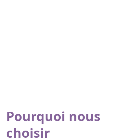
Chirurgie de
masculin à
féminin
VOIR LE SERVICE
Pourquoi nous
choisir