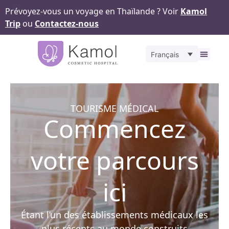
Prévoyez-vous un voyage en Thaïlande ? Voir
Kamol
Trip
ou
Contactez-nous
Français
À propos
Nos
Pour v
Notr
Contact
TOURISME MÉDICAL
Commencez
votre parcours
ici
Étant l’un des établissements médicaux les
plus récents au monde construits