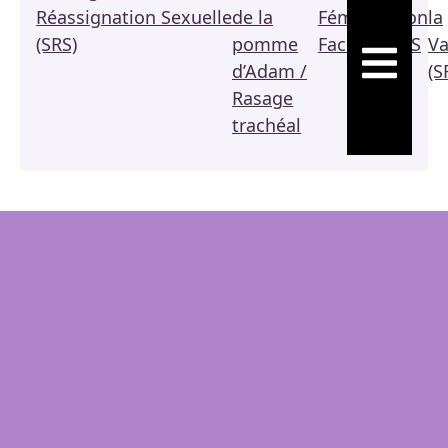
Réassignation Sexuelle
de la
Féminisation
la
(SRS)
pomme
Faciale / FFS
Va
HAMBURGE
d’Adam /
(S
Rasage
trachéal