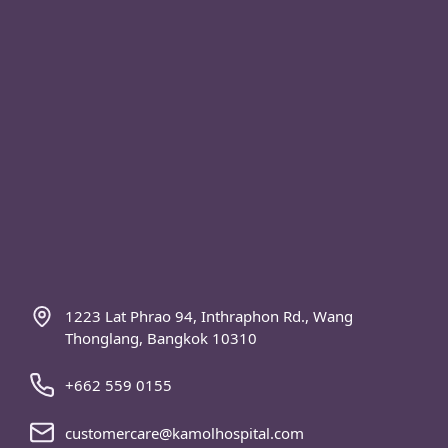
1223 Lat Phrao 94, Inthraphon Rd., Wang
Thonglang, Bangkok 10310
+662 559 0155
customercare@kamolhospital.com
Homme – Femme (Chirurgie homme-femme,
MTF)
La chirurgie esthétique du visage
Femme-Homme (Chirurgie femme-homme,
FTM)