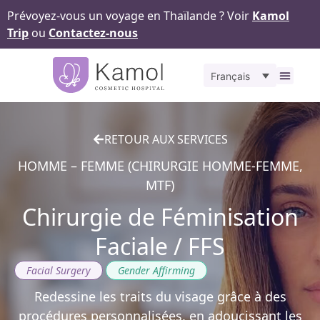
Prévoyez-vous un voyage en Thaïlande ? Voir
Kamol
Trip
ou
Contactez-nous
Français
À propos
Nos
Pour v
Notr
Contact
RETOUR AUX SERVICES
HOMME – FEMME (CHIRURGIE HOMME-FEMME,
MTF)
Chirurgie de Féminisation
Faciale / FFS
,
Facial Surgery
Gender Affirming
Redessine les traits du visage grâce à des
procédures personnalisées, en adoucissant les