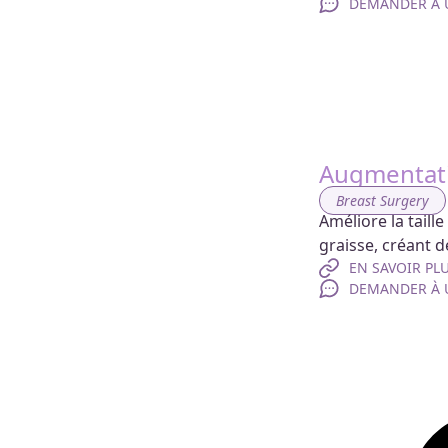
DEMANDER À U
Augmentat
Breast Surgery
Améliore la taill
graisse, créant 
EN SAVOIR PL
DEMANDER À U