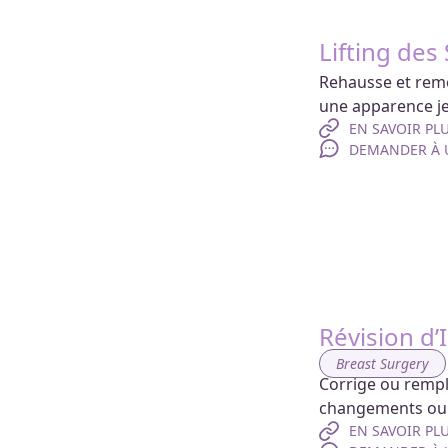
Lifting des
Rehausse et remod
une apparence je
EN SAVOIR PL
DEMANDER À U
Révision d
Breast Surgery
Corrige ou rempla
changements ou l
EN SAVOIR PL