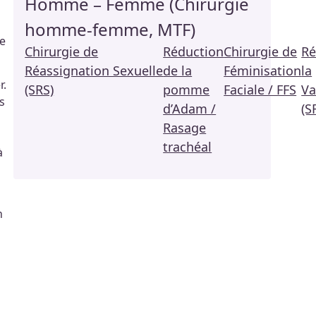
Homme – Femme (Chirurgie
homme-femme, MTF)
le
Chirurgie de
Réduction
Chirurgie de
Ré
Réassignation Sexuelle
de la
Féminisation
la
r.
(SRS)
pomme
Faciale / FFS
Va
s
d’Adam /
(S
Rasage
trachéal
à
n