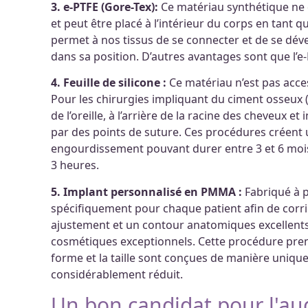
3. e-PTFE (Gore-Tex):
Ce matériau synthétique ne 
et peut être placé à l’intérieur du corps en tant q
permet à nos tissus de se connecter et de se dével
dans sa position. D’autres avantages sont que l’e-PT
4. Feuille de silicone :
Ce matériau n’est pas accessi
Pour les chirurgies impliquant du ciment osseux (2
de l’oreille, à l’arrière de la racine des cheveux et
par des points de suture. Ces procédures créent
engourdissement pouvant durer entre 3 et 6 mois a
3 heures.
5. Implant personnalisé en PMMA :
Fabriqué à p
spécifiquement pour chaque patient afin de corrige
ajustement et un contour anatomiques excellents,
cosmétiques exceptionnels. Cette procédure pr
forme et la taille sont conçues de manière unique
considérablement réduit.
Un bon candidat pour l'au