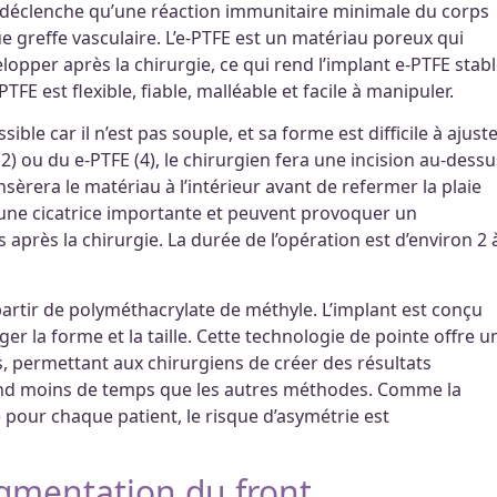
déclenche qu’une réaction immunitaire minimale du corps
ue greffe vasculaire. L’e-PTFE est un matériau poreux qui
opper après la chirurgie, ce qui rend l’implant e-PTFE stab
FE est flexible, fiable, malléable et facile à manipuler.
ble car il n’est pas souple, et sa forme est difficile à ajuste
) ou du e-PTFE (4), le chirurgien fera une incision au-dessu
 insèrera le matériau à l’intérieur avant de refermer la plaie
 une cicatrice importante et peuvent provoquer un
près la chirurgie. La durée de l’opération est d’environ 2 
artir de polyméthacrylate de méthyle. L’implant est conçu
r la forme et la taille. Cette technologie de pointe offre u
 permettant aux chirurgiens de créer des résultats
end moins de temps que les autres méthodes. Comme la
 pour chaque patient, le risque d’asymétrie est
gmentation du front