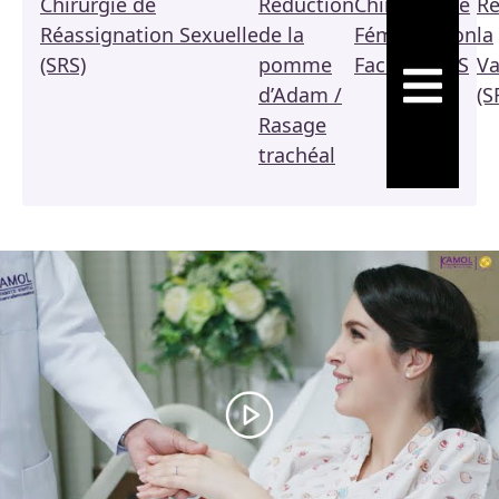
Chirurgie de
Réduction
Chirurgie de
Ré
Réassignation Sexuelle
de la
Féminisation
la
(SRS)
pomme
Faciale / FFS
Va
HAMBURGE
d’Adam /
(S
Rasage
trachéal