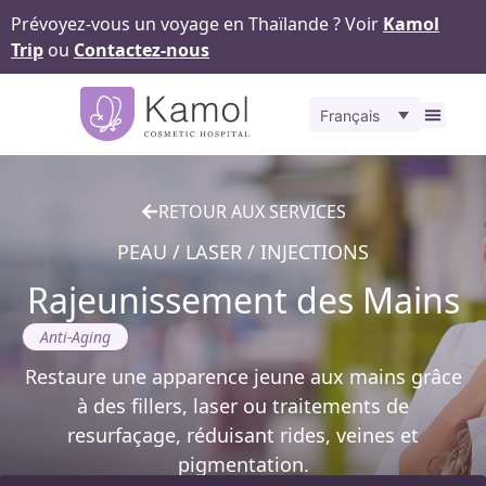
Prévoyez-vous un voyage en Thaïlande ? Voir
Kamol
Trip
ou
Contactez-nous
Français
À propos
Nos
Pour v
Notr
Contact
RETOUR AUX SERVICES
PEAU / LASER / INJECTIONS
Rajeunissement des Mains
Anti-Aging
Restaure une apparence jeune aux mains grâce
à des fillers, laser ou traitements de
resurfaçage, réduisant rides, veines et
pigmentation.