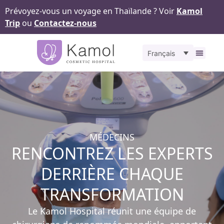
Prévoyez-vous un voyage en Thaïlande ? Voir
Kamol
Trip
ou
Contactez-nous
Français
À propos
Nos
Pour v
Notr
Contact
MÉDECINS
RENCONTREZ LES EXPERTS
DERRIÈRE CHAQUE
TRANSFORMATION
Le Kamol Hospital réunit une équipe de