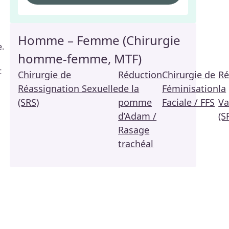
Homme – Femme (Chirurgie
e.
homme-femme, MTF)
s
t
Chirurgie de
Réduction
Chirurgie de
Ré
Réassignation Sexuelle
de la
Féminisation
la
(SRS)
pomme
Faciale / FFS
Va
d’Adam /
(S
Rasage
trachéal
s