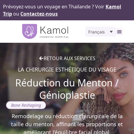
Prévoyez-vous un voyage en Thaïlande ? Voir
Kamol
Trip
ou
Contactez-nous
Français
À propos
Nos
Pour v
Notr
Contact
RETOUR AUX SERVICES
LA CHIRURGIE ESTHÉTIQUE DU VISAGE
Réduction du Menton /
Génioplastie
Bone Reshaping
Remodelage ou réduction chirurgicale de la
taille du menton, affinant les proportions et
améliorant l’équilibre facial global.