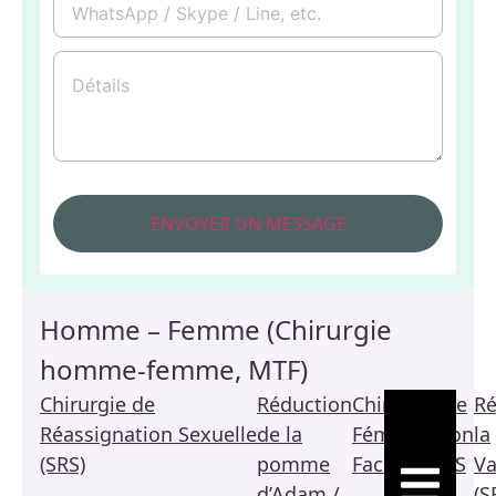
Homme – Femme (Chirurgie
homme-femme, MTF)
Chirurgie de
Réduction
Chirurgie de
Ré
Réassignation Sexuelle
de la
Féminisation
la
(SRS)
pomme
Faciale / FFS
Va
HAMBURGE
d’Adam /
(S