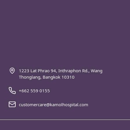
Thonglang, Bangkok 10310
+662 559 0155
customercare@kamolhospital.com
Homme – Femme (Chirurgie homme-femme,
MTF)
La chirurgie esthétique du visage
Femme-Homme (Chirurgie femme-homme,
FTM)
La chirurgie esthétique du corps.