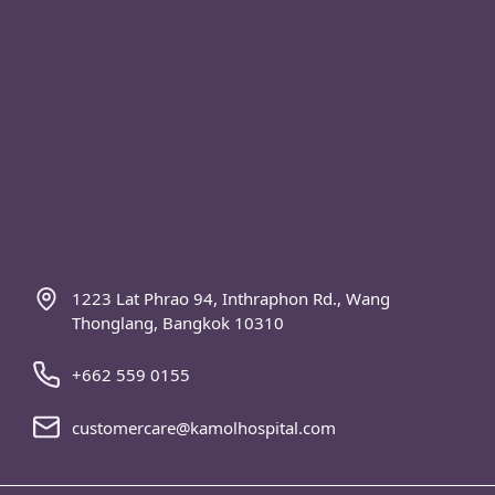
1223 Lat Phrao 94, Inthraphon Rd., Wang
Thonglang, Bangkok 10310
+662 559 0155
customercare@kamolhospital.com
Homme – Femme (Chirurgie homme-femme,
MTF)
La chirurgie esthétique du visage
Femme-Homme (Chirurgie femme-homme,
FTM)
La chirurgie esthétique du corps.