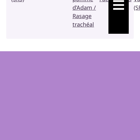
HAMBURGE
d’Adam /
(S
Rasage
trachéal