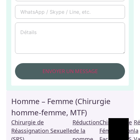
Homme – Femme (Chirurgie
homme-femme, MTF)
Chirurgie de
Réduction
Chirurgie de
Ré
Réassignation Sexuelle
de la
Féminisation
la
(SRS)
pomme
Faciale / FFS
Va