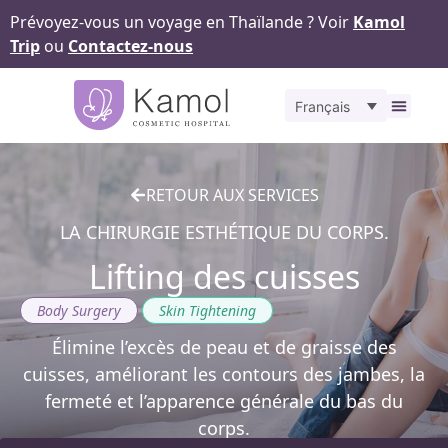
Prévoyez-vous un voyage en Thaïlande ? Voir
Kamol
Trip
ou
Contactez-nous
Français
À propos
Nos
Pour v
Notr
Contact
RETOUR AUX SERVICES
LA CHIRURGIE ESTHÉTIQUE DU CORPS.
Lifting des cuisses
,
Body Surgery
Skin Tightening
Élimine l’excès de peau et de graisse des
cuisses, améliorant les contours des jambes, la
fermeté et l’apparence générale du bas du
corps.