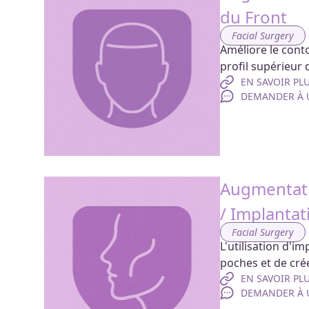
du Front
Facial Surgery
Améliore le cont
profil supérieur 
EN SAVOIR PL
DEMANDER À U
Augmentatio
/ Implantat
Facial Surgery
L'utilisation d'i
poches et de cré
EN SAVOIR PL
DEMANDER À U