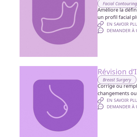
Facial Contourin
Améliore la défin
un profil facial p
EN SAVOIR PL
DEMANDER À U
Révision d
Breast Surgery
Corrige ou rempla
changements ou l
EN SAVOIR PL
DEMANDER À U