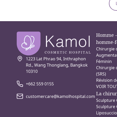
Homme –
homme-f
Chirurgie 
Augmentat
1223 Lat Phrao 94, Inthraphon
Féminin
Rd., Wang Thonglang, Bangkok
Chirurgie 
10310
(SRS)
Révision d
+662 559 0155
VOIR TOU
La chirur
customercare@kamolhospital.com
Sculpture 
Sculpture 
Liposucci