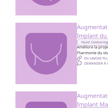
Augmentat
Implant d
Facial Contourin
Améliore la proje
l’harmonie du visa
EN SAVOIR PL
DEMANDER À U
Augmentati
Implant Ma