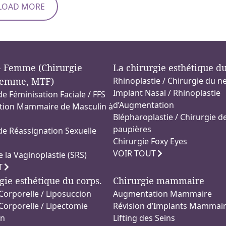
LOAD MORE
 Femme (Chirurgie
La chirurgie esthétique d
emme, MTF)
Rhinoplastie / Chirurgie du n
Implant Nasal / Rhinoplastie
de Féminisation Faciale / FFS
d’Augmentation
ion Mammaire de Masculin à
Blépharoplastie / Chirurgie d
paupières
de Réassignation Sexuelle
Chirurgie Foxy Eyes
VOIR TOUT
e la Vaginoplastie (SRS)
T
gie esthétique du corps.
Chirurgie mammaire
Corporelle / Liposuccion
Augmentation Mammaire
Corporelle / Lipectomie
Révision d’Implants Mammai
on
Lifting des Seins