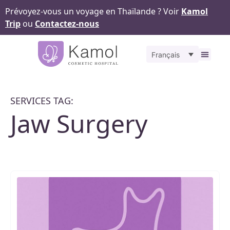
Prévoyez-vous un voyage en Thaïlande ? Voir
Kamol
Trip
ou
Contactez-nous
Français
À propos
Nos
Pour v
Notr
Contact
SERVICES TAG:
Jaw Surgery