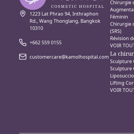
Chirurgie 
Augmentat
1223 Lat Phrao 94, Inthraphon
Féminin
Rd., Wang Thonglang, Bangkok
Chirurgie 
10310
(SRS)
Révision d
+662 559 0155
VOIR TOU
La chirur
customercare@kamolhospital.com
Sculpture 
Sculpture 
Liposucci
Lifting Co
VOIR TOU