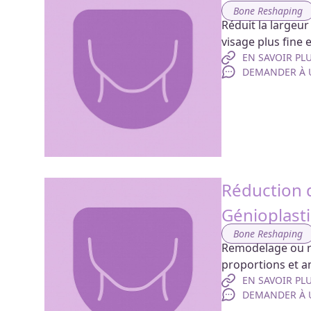
Bone Reshaping
Réduit la largeu
visage plus fine e
EN SAVOIR PL
DEMANDER À U
Réduction 
Génioplast
Bone Reshaping
Remodelage ou réd
proportions et am
EN SAVOIR PL
DEMANDER À U