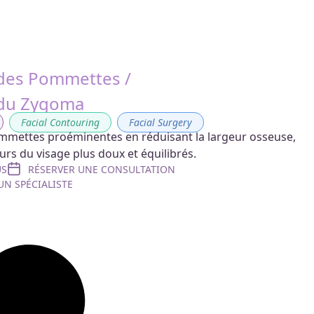
des Pommettes /
 du Zygoma
,
Facial Contouring
,
Facial Surgery
mmettes proéminentes en réduisant la largeur osseuse,
urs du visage plus doux et équilibrés.
US
RÉSERVER UNE CONSULTATION
N SPÉCIALISTE