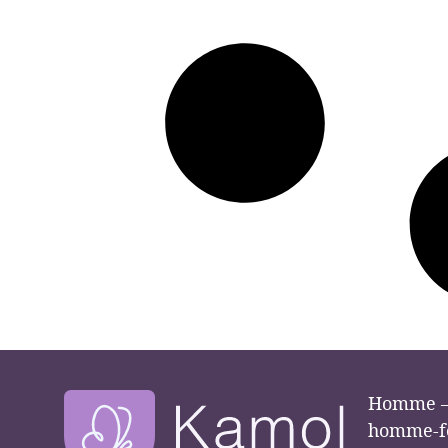
Homme –
homme-f