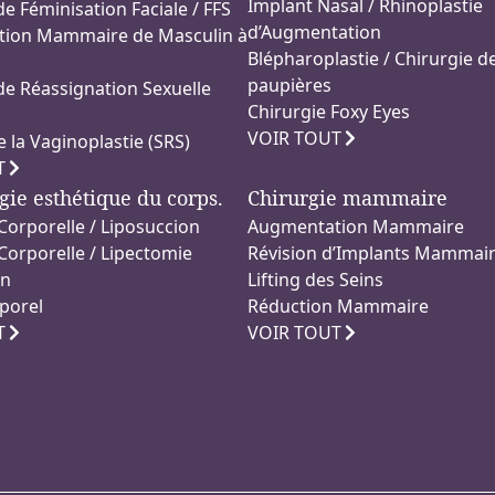
Implant Nasal / Rhinoplastie
de Féminisation Faciale / FFS
d’Augmentation
ion Mammaire de Masculin à
Blépharoplastie / Chirurgie d
paupières
de Réassignation Sexuelle
Chirurgie Foxy Eyes
VOIR TOUT
e la Vaginoplastie (SRS)
T
gie esthétique du corps.
Chirurgie mammaire
Corporelle / Liposuccion
Augmentation Mammaire
Corporelle / Lipectomie
Révision d’Implants Mammai
on
Lifting des Seins
rporel
Réduction Mammaire
T
VOIR TOUT