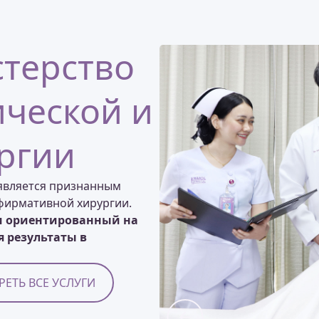
терство
ической и
ргии
 является признанным
ффирмативной хирургии.
и ориентированный на
 результаты в
ЕТЬ ВСЕ УСЛУГИ