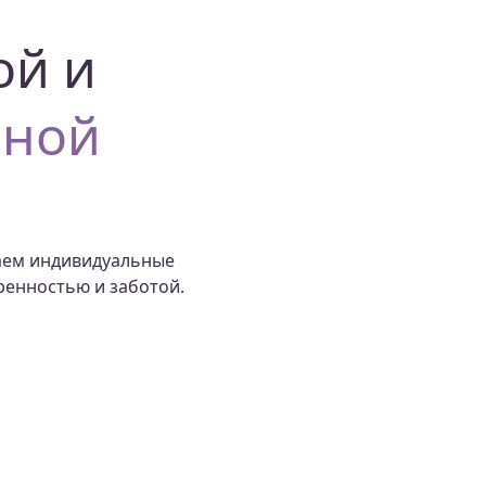
ой и
вной
аем индивидуальные
ренностью и заботой.