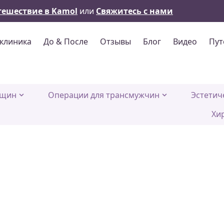
тешествие в Kamol
или
Свяжитесь с нами
клиника
До & После
Отзывы
Блог
Видео
Пут
нщин
Операции для трансмужчин
Эстетич
Хи
ние