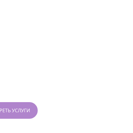
ашим
зируемся на
ургией мирового
вое отношение для
ЕТЬ УСЛУГИ