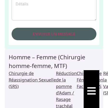
Homme – Femme (Chirurgie
homme-femme, MTF)
Chirurgie de
Réduction
Chirurgie de
Ré
Réassignation Sexuelle
de la
Féminisation
la
(SRS)
pomme
Faciale / FFS
Va
HAMBURGE
d’Adam /
(S
Rasage
trachéal