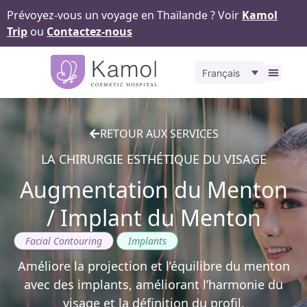
Prévoyez-vous un voyage en Thaïlande ? Voir
Kamol
Trip
ou
Contactez-nous
Français
À propos
Nos
Pour v
Notr
Contact
RETOUR AUX SERVICES
LA CHIRURGIE ESTHÉTIQUE DU VISAGE
Augmentation du Menton
/ Implant du Menton
,
Facial Contouring
Implants
Améliore la projection et l’équilibre du menton
avec des implants, améliorant l’harmonie du
visage et la définition du profil.