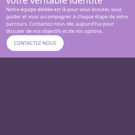
votre véritable identité
Notre équipe dédiée est là pour vous écouter, vous
guider et vous accompagner à chaque étape de votre
parcours. Contactez-nous dès aujourd’hui pour
discuter de vos objectifs et de vos options.
CONTACTEZ-NOUS
1223 Lat Phrao 94, Inthraphon Rd., Wang
Thonglang, Bangkok 10310
+662 559 0155