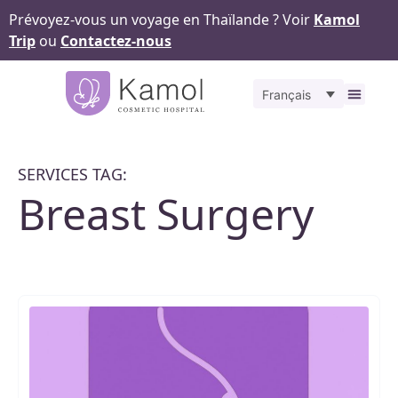
Prévoyez-vous un voyage en Thaïlande ? Voir
Kamol
Trip
ou
Contactez-nous
Français
À propos
Nos
Pour v
Notr
Contact
SERVICES TAG:
Breast Surgery