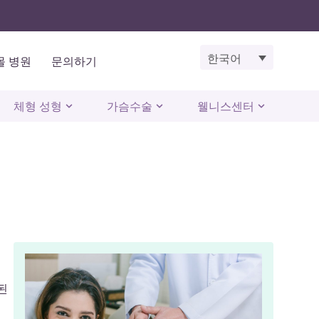
한국어
몰 병원
문의하기
체형 성형
가슴수술
웰니스센터
된