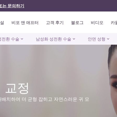
또는 문의하기
시설
비포 앤 애프터
고객 후기
블로그
비디오
카
성전환 수술
남성화 성전환 수술
안면 성형
귀 교정
재배치하여 더 균형 잡히고 자연스러운 귀 모