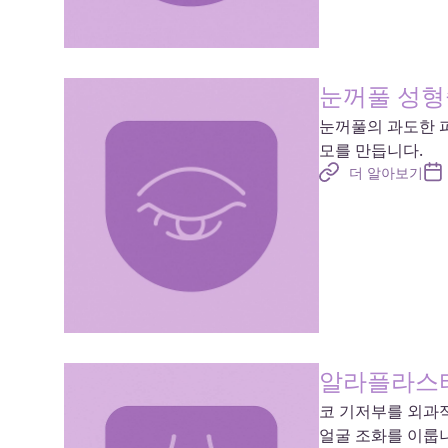
눈꺼풀 성형
눈꺼풀의 과도한 
모를 만듭니다.
더 알아보기
알라플라스
코 기저부를 외과
얼굴 조화를 이룹