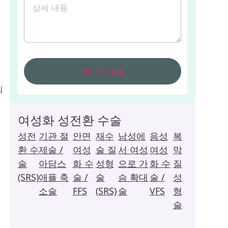
지
의
여성화 성전환 수술
성전
기관 절
안면
재수
남성에
음성
복
환 수
제술 /
여성
술 질
서 여성
여성
막
술
아담스
화 수
성형
으로 가
화 수
질
(SRS)
애플 축
술 /
술
슴 확대
술 /
성
소술
FFS
(SRS)
술
VFS
형
술