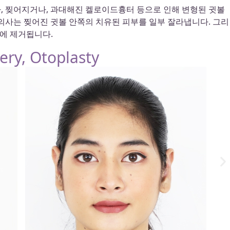
, 찢어지거나, 과대해진 켈로이드흉터 등으로 인해 변형된 귓볼
의사는 찢어진 귓볼 안쪽의 치유된 피부를 일부 잘라냅니다. 그리
후에 제거됩니다.
ery, Otoplasty