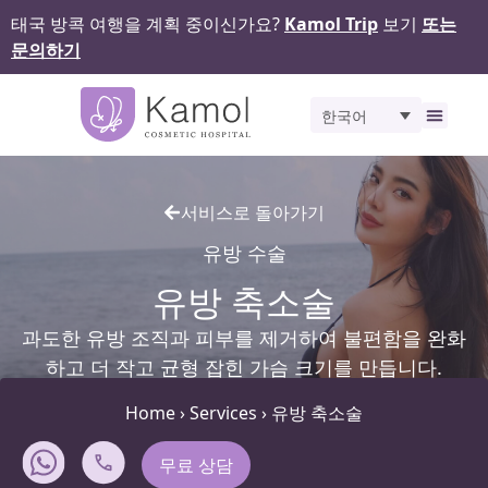
태국 방콕 여행을 계획 중이신가요?
Kamol Trip
보기
또는
문의하기
한국어
비포 앤 애프터
서비스로 돌아가기
유방 수술
유방 축소술
과도한 유방 조직과 피부를 제거하여 불편함을 완화
하고 더 작고 균형 잡힌 가슴 크기를 만듭니다.
Home
›
Services
›
유방 축소술
무료 상담