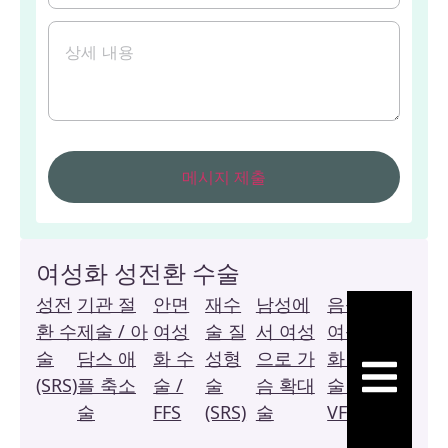
여성화 성전환 수술
성전
기관 절
안면
재수
남성에
음성
복
환 수
제술 / 아
여성
술 질
서 여성
여성
막
술
담스 애
화 수
성형
으로 가
화 수
질
햄버거 토글
(SRS)
플 축소
술 /
술
슴 확대
술 /
성
술
FFS
(SRS)
술
VFS
형
술