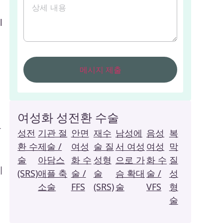
l
여성화 성전환 수술
같
성전
기관 절
안면
재수
남성에
음성
복
환 수
제술 /
여성
술 질
서 여성
여성
막
술
아담스
화 수
성형
으로 가
화 수
질
니
(SRS)
애플 축
술 /
술
슴 확대
술 /
성
소술
FFS
(SRS)
술
VFS
형
술