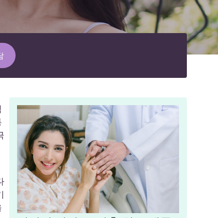
담
적
통
극
다
기
을