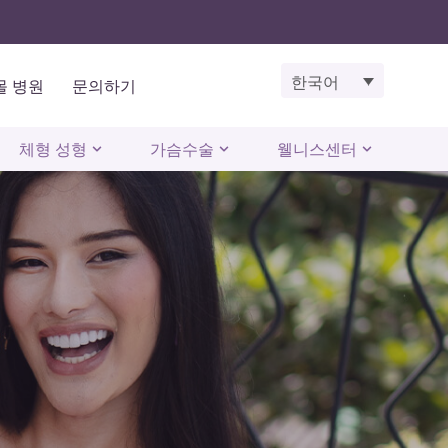
한국어
몰 병원
문의하기
체형 성형
가슴수술
웰니스센터