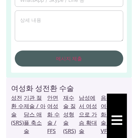
여성화 성전환 수술
성전
기관 절
안면
재수
남성에
음성
복
환 수
제술 / 아
여성
술 질
서 여성
여성
막
술
담스 애
화 수
성형
으로 가
화 수
질
햄버거 토글
(SRS)
플 축소
술 /
술
슴 확대
술 /
성
술
FFS
(SRS)
술
VFS
형