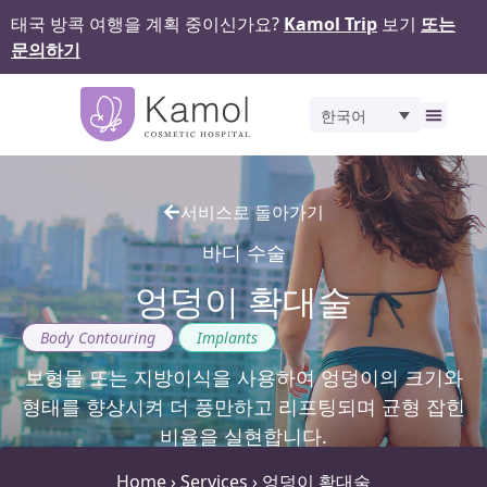
태국 방콕 여행을 계획 중이신가요?
Kamol Trip
보기
또는
문의하기
한국어
비포 앤 애프터
서비스로 돌아가기
바디 수술
엉덩이 확대술
,
Body Contouring
Implants
보형물 또는 지방이식을 사용하여 엉덩이의 크기와
형태를 향상시켜 더 풍만하고 리프팅되며 균형 잡힌
비율을 실현합니다.
Home
›
Services
›
엉덩이 확대술