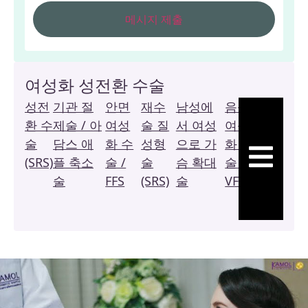
여성화 성전환 수술
성전
기관 절
안면
재수
남성에
음성
복
환 수
제술 / 아
여성
술 질
서 여성
여성
막
술
담스 애
화 수
성형
으로 가
화 수
질
햄버거 토글
(SRS)
플 축소
술 /
술
슴 확대
술 /
성
술
FFS
(SRS)
술
VFS
형
술