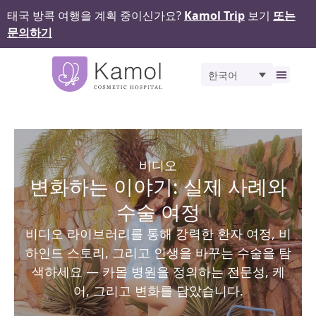
태국 방콕 여행을 계획 중이신가요?
Kamol Trip
보기
또는
문의하기
한국어
비포 앤 애프터
비디오
변화하는 이야기: 실제 사례와
수술 여정
비디오 라이브러리를 통해 강력한 환자 여정, 비
하인드 스토리, 그리고 인생을 바꾸는 수술을 탐
색하세요 — 카몰 병원을 정의하는 전문성, 케
어, 그리고 변화를 담았습니다.