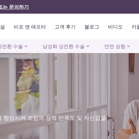
또는 문의하기
시설
비포 앤 애프터
고객 후기
블로그
비디오
카
성전환 수술
남성화 성전환 수술
안면 성형
을 향상시켜 조임과 성적 만족도 및 자신감을