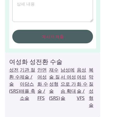
여성화 성전환 수술
성전
기관 절
안면
재수
남성에
음성
복
환 수
제술 /
여성
술 질
서 여성
여성
막
술
아담스
화 수
성형
으로 가
화 수
질
(SRS)
애플 축
술 /
술
슴 확대
술 /
성
소술
FFS
(SRS)
술
VFS
형
술