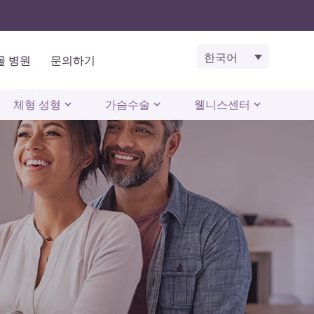
한국어
몰 병원
문의하기
체형 성형
가슴수술
웰니스센터