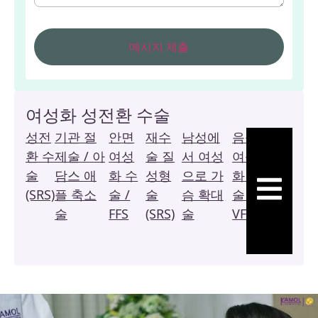
여성화 성전환 수술
성전
기관 절
안면
재수
남성에
음성
복
환 수
제술 / 아
여성
술 질
서 여성
여성
막
술
담스 애
화 수
성형
으로 가
화 수
질
햄버거 토글
(SRS)
플 축소
술 /
술
슴 확대
술 /
성
술
FFS
(SRS)
술
VFS
형
술