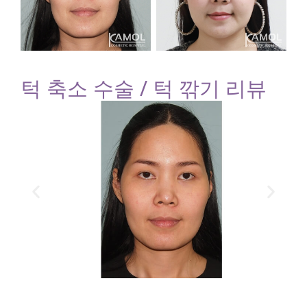
턱 축소 수술 / 턱 깎기 리뷰