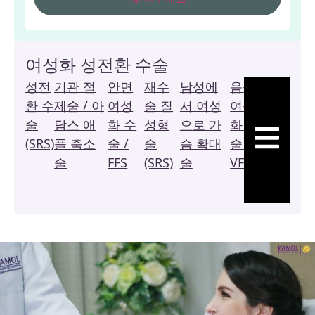
여성화 성전환 수술
성전
기관 절
안면
재수
남성에
음성
복
환 수
제술 / 아
여성
술 질
서 여성
여성
막
술
담스 애
화 수
성형
으로 가
화 수
질
햄버거 토글
(SRS)
플 축소
술 /
술
슴 확대
술 /
성
술
FFS
(SRS)
술
VFS
형
술