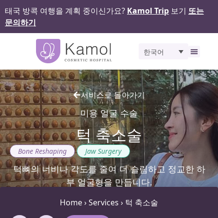
태국 방콕 여행을 계획 중이신가요?
Kamol Trip
보기
또는
문의하기
한국어
비포 앤 애프터
서비스로 돌아가기
미용 얼굴 수술
턱 축소술
,
Bone Reshaping
Jaw Surgery
턱뼈의 너비나 각도를 줄여 더 슬림하고 정교한 하
부 얼굴형을 만듭니다.
Home
›
Services
›
턱 축소술