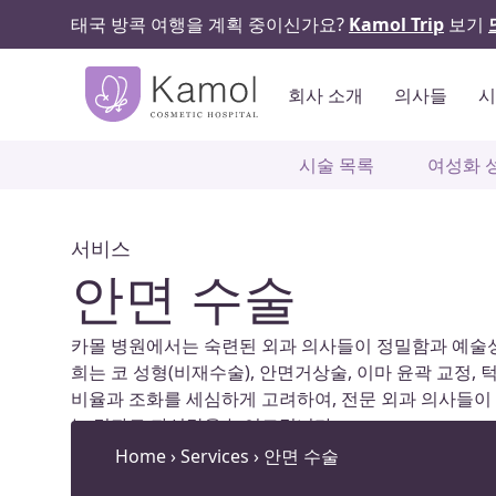
태국 방콕 여행을 계획 중이신가요?
Kamol Trip
보기
회사 소개
의사들
시술 목록
여성화 
서비스
안면 수술
카몰 병원에서는 숙련된 외과 의사들이 정밀함과 예술
희는 코 성형(비재수술), 안면거상술, 이마 윤곽 교정,
비율과 조화를 세심하게 고려하여, 전문 외과 의사들이
는 결과로 자신감을 높여드립니다.
Home
›
Services
›
안면 수술