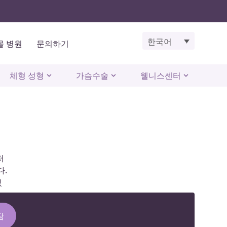
한국어
몰 병원
문의하기
체형 성형
가슴수술
웰니스센터
저
다.
있
담