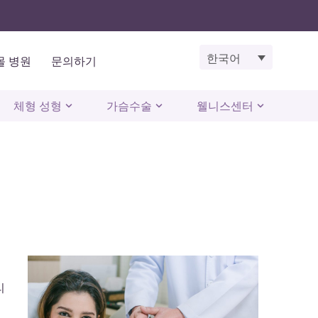
한국어
몰 병원
문의하기
체형 성형
가슴수술
웰니스센터
리