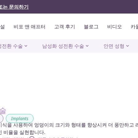
또는 문의하기
시설
비포 앤 애프터
고객 후기
블로그
비디오
카
성전환 수술
남성화 성전환 수술
안면 성형
술
,
Implants
이식을 사용하여 엉덩이의 크기와 형태를 향상시켜 더 풍만하고 
힌 비율을 실현합니다.