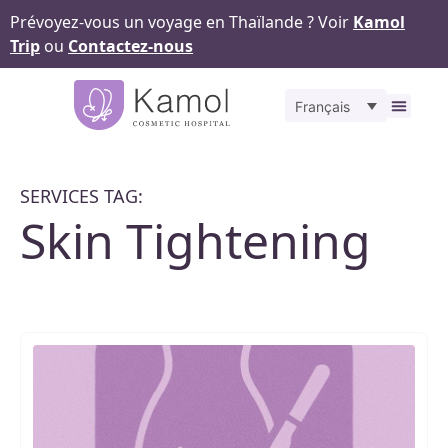
Prévoyez-vous un voyage en Thaïlande ? Voir
Kamol
Trip
ou
Contactez-nous
Français
À propos
Nos
Pour v
Notr
Contact
SERVICES TAG:
Skin Tightening