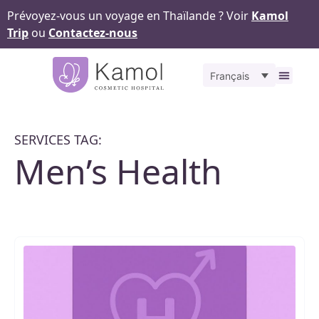
Prévoyez-vous un voyage en Thaïlande ? Voir
Kamol
Trip
ou
Contactez-nous
Français
À propos
Nos
Pour v
Notr
Contact
SERVICES TAG:
Men’s Health