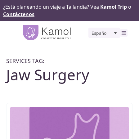
¿Está planeando un viaje a Tailandia? Vea
Kamol Trip
o
Contáctenos
Español
Sobr
Ante
SERVICES TAG:
Jaw Surgery