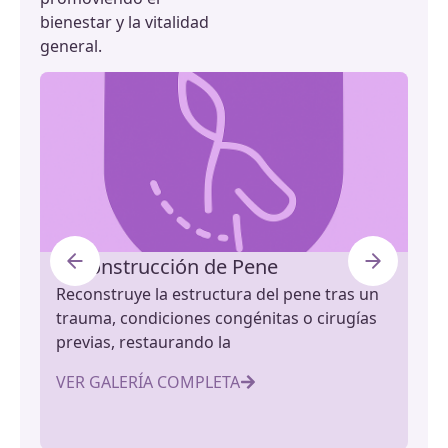
bienestar y la vitalidad
general.
Reconstrucción de Pene
M
Reconstruye la estructura del pene tras un
Uti
trauma, condiciones congénitas o cirugías
con
previas, restaurando la
re
VER GALERÍA COMPLETA
VE