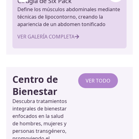
Cirugía de Six Pack
El
Define los músculos abdominales mediante
Ten
técnicas de lipocontorno, creando la
ab
apariencia de un abdomen tonificado
fir
VER GALERÍA COMPLETA
VE
Centro de
VER TODO
Bienestar
Descubra tratamientos
integrales de bienestar
enfocados en la salud
de hombres, mujeres y
personas transgénero,
promoviendo el