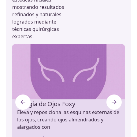
mostrando resultados
refinados y naturales
logrados mediante
técnicas quirúrgicas
expertas.
Cirugía de Ojos Foxy
Au
Eleva y reposiciona las esquinas externas de
Ba
los ojos, creando ojos almendrados y
Mej
alargados con
bar
arm