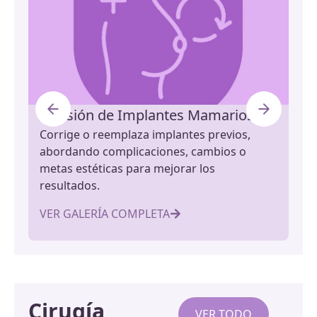
Revisión de Implantes Mamarios
El
Corrige o reemplaza implantes previos,
Lev
abordando complicaciones, cambios o
ten
metas estéticas para mejorar los
apa
resultados.
VE
VER GALERÍA COMPLETA
Cirugía
VER TODO