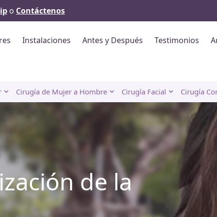
ip
o
Contáctenos
res
Instalaciones
Antes y Después
Testimonios
A
r
Cirugía de Mujer a Hombre
Cirugía Facial
Cirugía Co
ización de la