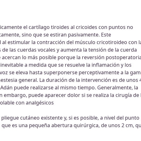
icamente el cartílago tiroides al cricoides con puntos no
tamente, sino que se estiran pasivamente. Este
l estimular la contracción del músculo cricotiroideo con l
s de las cuerdas vocales y aumenta la tensión de la cuerda
s se acercan lo más posible porque la reversión postoperatori
nevitable a medida que se resuelve la inflamación y los
la voz se eleva hasta superponerse perceptivamente a la ga
estesia general. La duración de la intervención es de unos 
e Adán puede realizarse al mismo tiempo. Generalmente, la
 embargo, puede aparecer dolor si se realiza la cirugía de 
rolable con analgésicos
 pliegue cutáneo existente y, si es posible, a nivel del punto
ta, que es una pequeña abertura quirúrgica, de unos 2 cm, q