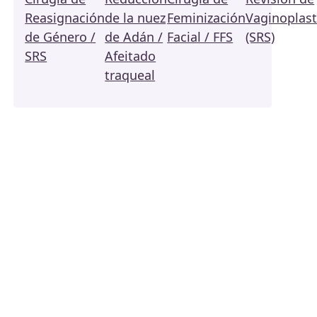
Reasignación
de la nuez
Feminización
Vaginoplast
de Género /
de Adán /
Facial / FFS
(SRS)
SRS
Afeitado
traqueal