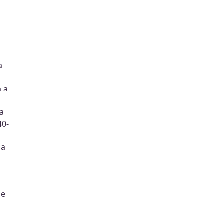
a
a a
ma
40-
la
ue