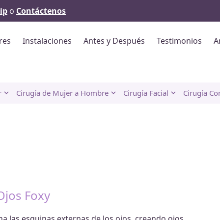
ip
o
Contáctenos
res
Instalaciones
Antes y Después
Testimonios
A
r
Cirugía de Mujer a Hombre
Cirugía Facial
Cirugía Co
Ojos Foxy
na las esquinas externas de los ojos, creando ojos