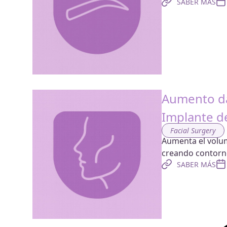
SABER MÁS
Aumento da
Implante d
Facial Surgery
Aumenta el volum
creando contorno
SABER MÁS