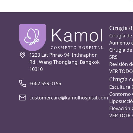
Cirugía 
Cirugía de
Aumento d
Cirugía de
1223 Lat Phrao 94, Inthraphon
SRS
Rd., Wang Thonglang, Bangkok
Revisión d
10310
VER TODO
Cirugía c
+662 559 0155
Escultura 
Contorno 
customercare@kamolhospital.com
Liposucci
Elevación 
VER TODO