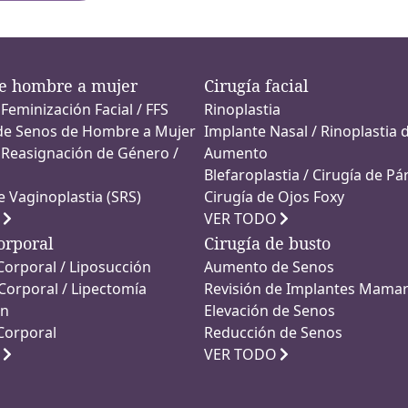
de hombre a mujer
Cirugía facial
 Feminización Facial / FFS
Rinoplastia
e Senos de Hombre a Mujer
Implante Nasal / Rinoplastia 
 Reasignación de Género /
Aumento
Blefaroplastia / Cirugía de P
e Vaginoplastia (SRS)
Cirugía de Ojos Foxy
VER TODO
orporal
Cirugía de busto
Corporal / Liposucción
Aumento de Senos
Corporal / Lipectomía
Revisión de Implantes Mamar
ón
Elevación de Senos
Corporal
Reducción de Senos
VER TODO