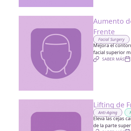
Aumento de
Frente
Facial Surgery
Mejora el contorn
facial superior 
SABER MÁS
Lifting de F
Anti-Aging
,
Eleva las cejas ca
de la parte super