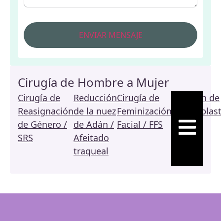
Cirugía de Hombre a Mujer
Cirugía de
Reducción
Cirugía de
Revisión de
Reasignación
de la nuez
Feminización
Vaginoplast
MENÚ CO
de Género /
de Adán /
Facial / FFS
(SRS)
SRS
Afeitado
traqueal