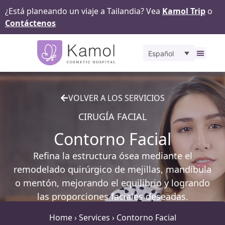
¿Está planeando un viaje a Tailandia? Vea
Kamol Trip
o
Contáctenos
Español
Sobr
Ante
VOLVER A LOS SERVICIOS
CIRUGÍA FACIAL
Contorno Facial
Refina la estructura ósea mediante el
remodelado quirúrgico de mejillas, mandíbula
o mentón, mejorando el equilibrio y logrando
las proporciones faciales deseadas.
Home
›
Services
›
Contorno Facial