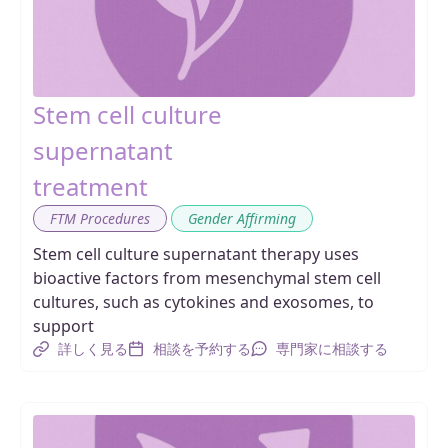
Stem cell culture
supernatant
treatment
,
FTM Procedures
Gender Affirming
Stem cell culture supernatant therapy uses
bioactive factors from mesenchymal stem cell
cultures, such as cytokines and exosomes, to
support
詳しく見る
相談を予約する
専門家に相談する