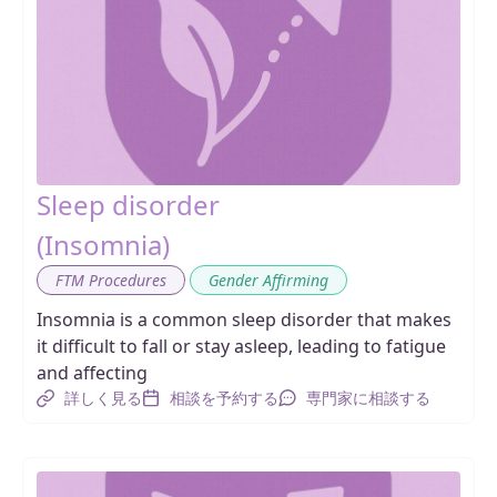
Sleep disorder
(Insomnia)
,
FTM Procedures
Gender Affirming
Insomnia is a common sleep disorder that makes
it difficult to fall or stay asleep, leading to fatigue
and affecting
詳しく見る
相談を予約する
専門家に相談する