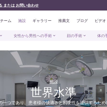
る または お問い合わせ
のチーム
施設
ギャラリー
推薦文
ブログ
ビデオ
女性から男性への手術
顔の手術
体の
施設
世界水準
の一つであり、患者様の快適さと利便性を提供するため