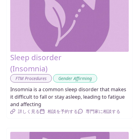
Sleep disorder
(Insomnia)
,
FTM Procedures
Gender Affirming
Insomnia is a common sleep disorder that makes
it difficult to fall or stay asleep, leading to fatigue
and affecting
詳しく見る
相談を予約する
専門家に相談する