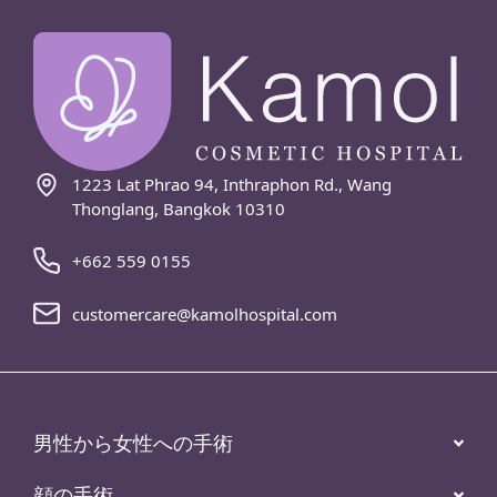
1223 Lat Phrao 94, Inthraphon Rd., Wang
Thonglang, Bangkok 10310
+662 559 0155
customercare@kamolhospital.com
男性から女性への手術
顔の手術