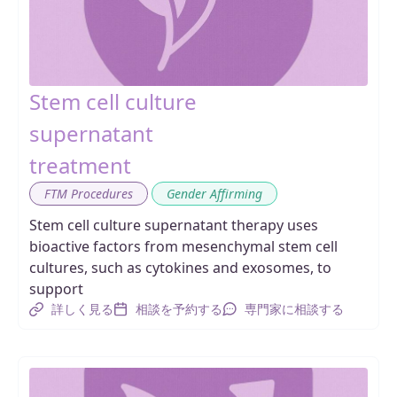
Stem cell culture
supernatant
treatment
,
FTM Procedures
Gender Affirming
Stem cell culture supernatant therapy uses
bioactive factors from mesenchymal stem cell
cultures, such as cytokines and exosomes, to
support
詳しく見る
相談を予約する
専門家に相談する