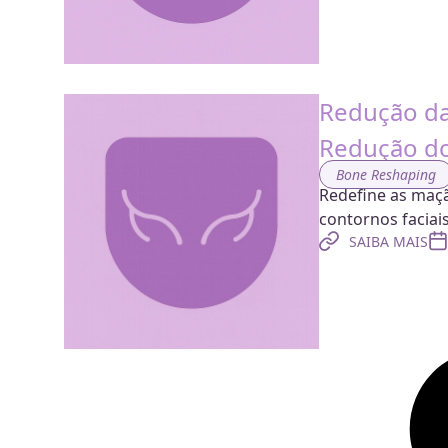
Redução da
Redução d
Bone Reshaping
Redefine as maçã
contornos faciai
SAIBA MAIS