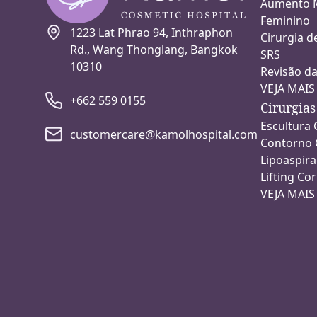
Aumento M
Feminino
1223 Lat Phrao 94, Inthraphon
Cirurgia d
Rd., Wang Thonglang, Bangkok
SRS
10310
Revisão da
VEJA MAIS
+662 559 0155
Cirurgias
Escultura 
customercare@kamolhospital.com
Contorno 
Lipoaspir
Lifting Co
VEJA MAIS