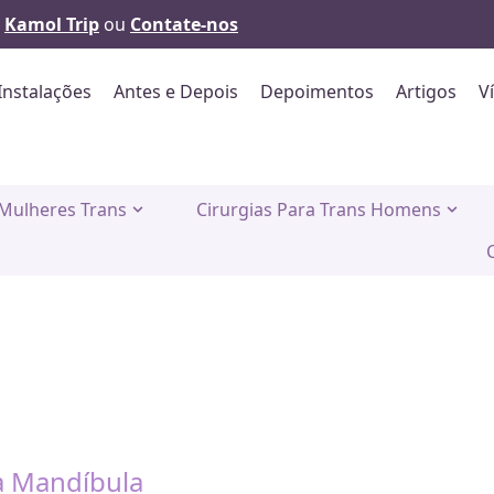
a
Kamol Trip
ou
Contate-nos
Instalações
Antes e Depois
Depoimentos
Artigos
V
 Mulheres Trans
Cirurgias Para Trans Homens
a Mandíbula