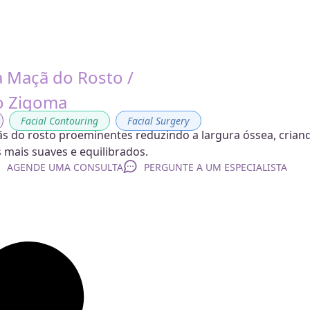
 Maçã do Rosto /
o Zigoma
,
Facial Contouring
,
Facial Surgery
s do rosto proeminentes reduzindo a largura óssea, crian
s mais suaves e equilibrados.
AGENDE UMA CONSULTA
PERGUNTE A UM ESPECIALISTA