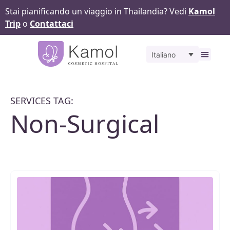
Stai pianificando un viaggio in Thailandia? Vedi
Kamol
Trip
o
Contattaci
Italiano
Gall
SERVICES TAG:
Non-Surgical