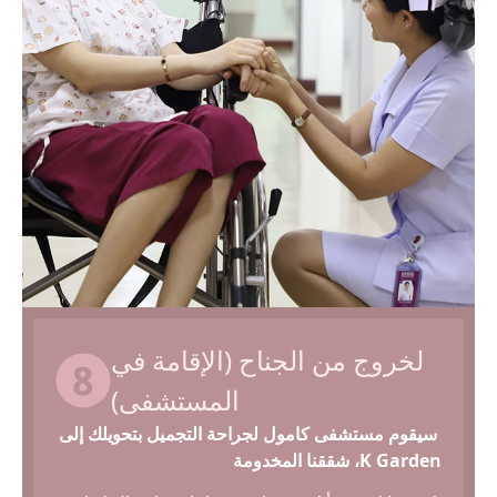
لخروج من الجناح (الإقامة في
المستشفى)
سيقوم مستشفى كامول لجراحة التجميل بتحويلك إلى
K Garden، شققنا المخدومة