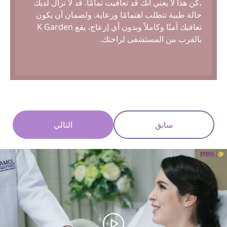
.
كن هذا لا يعني أنك قد تعافيت تمامًا. قد لا تزال لديك
حالة طبية تتطلب اهتمامًا ورعاية. ولضمان أن يكون
تعافيك آمنًا وكاملاً وبدون أي إزعاج، يقع K Garden
بالقرب من المستشفى لراحتك.
سابق
التالي