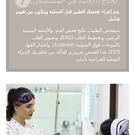
لجناح (الإقامة في المستشفى)
يتم إجراء فحصك الطبي قبل العملية ويتكون من تقييم
شامل.
سيفحص الطبيب نتائج فحص الدم، والأشعة السينية
للرئتين، وتخطيط القلب (EKG)، وتصوير القلب
بالموجات فوق الصوتية (Ecotrest)، واختبار الجهد
(EST). هذا الفحص ضروري للتأكد من جاهزيتك لإجراء
العملية الجراحية بأمان.