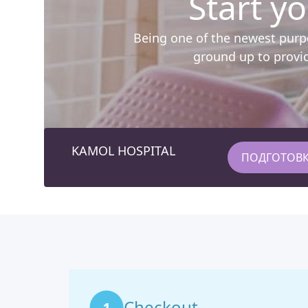
Start y
Being one of the newest purpo
ground up to provi
KAMOL HOSPITAL
ПОДГОТОВ
Checkout