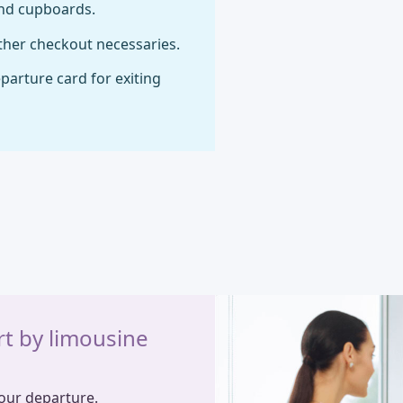
and cupboards.
ther checkout necessaries.
arture card for exiting
rt by limousine
your departure.