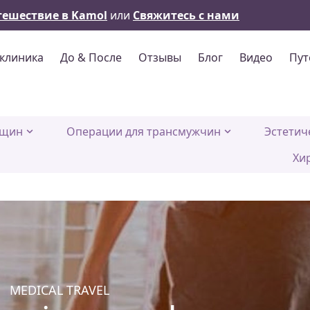
тешествие в Kamol
или
Свяжитесь с нами
клиника
До & После
Отзывы
Блог
Видео
Пут
нщин
Операции для трансмужчин
Эстетич
Хи
MEDICAL TRAVEL