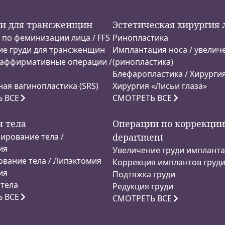
и для трансженщин
Эстетическая хирургия 
по феминизации лица / FFS
Ринопластика
ие груди для трансженщин
Имплантация носа / увелич
-аффирмативные операции /
(ринопластика)
Блефаропластика / Хирургия
ая вагинопластика (SRS)
Хирургия «Лисьи глаза»
 ВСЕ
СМОТРЕТЬ ВСЕ
я тела
Операции по коррекции
ирование тела /
department
ия
Увеличение груди имплант
вание тела / Липэктомия
Коррекция имплантов груд
ия
Подтяжка груди
 тела
Редукция груди
 ВСЕ
СМОТРЕТЬ ВСЕ