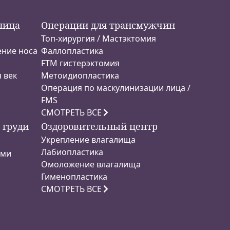
лица
Операции для трансмужчин
Топ-хирургия / Мастэктомия
ение носа
Фаллопластика
FTM гистерэктомия
 век
Метоидиопластика
Операция по маскулинизации лица /
FMS
СМОТРЕТЬ ВСЕ
 груди
Оздоровительный центр
Укрепление влагалища
Лабиопластика
ами
Омоложение влагалища
и
Гименопластика
СМОТРЕТЬ ВСЕ