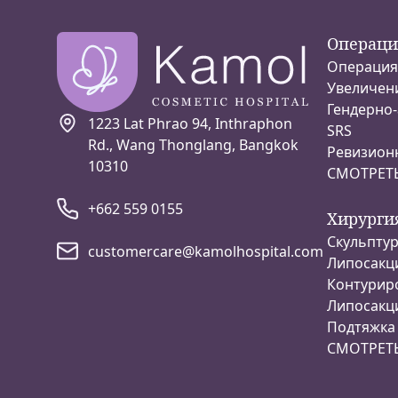
Операци
Операция 
Увеличен
Гендерно
1223 Lat Phrao 94, Inthraphon
SRS
Rd., Wang Thonglang, Bangkok
Ревизионн
10310
СМОТРЕТЬ
+662 559 0155
Хирурги
Скульптур
customercare@kamolhospital.com
Липосакц
Контуриро
Липосакц
Подтяжка
СМОТРЕТЬ