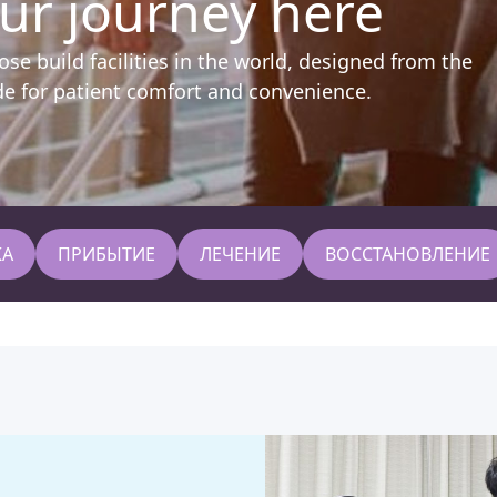
our journey here
se build facilities in the world, designed from the
de for patient comfort and convenience.
КА
ПРИБЫТИЕ
ЛЕЧЕНИЕ
ВОССТАНОВЛЕНИЕ