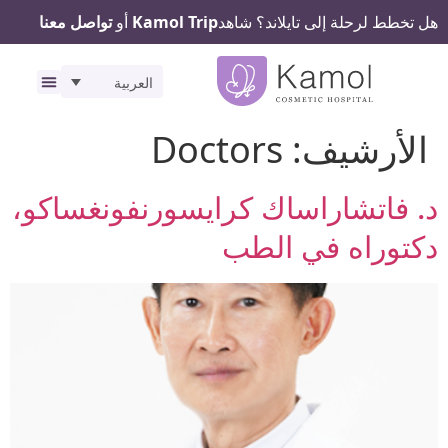
هل تخطط لرحلة إلى تايلاند؟ شاهد
Kamol Trip
أو
تواصل معنا
العربية
رحلتك ف
المرافق
الأرشيف:
Doctors
د. فاتشاراساك كرايسورنفونغساكو،
دكتوراه في الطب